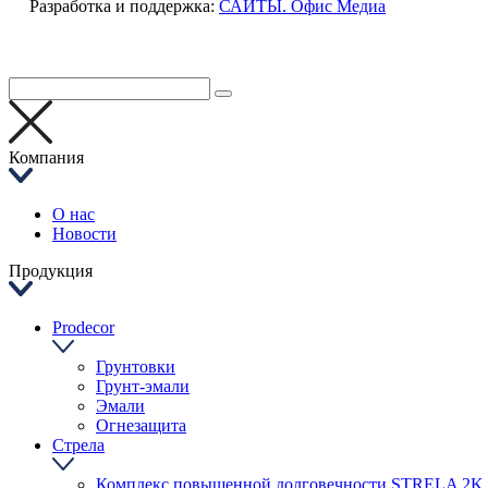
Разработка и поддержка:
САЙТЫ. Офис Медиа
Компания
О нас
Новости
Продукция
Prodecor
Грунтовки
Грунт-эмали
Эмали
Огнезащита
Стрела
Комплекс повышенной долговечности STRELA 2