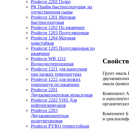
Prodecor 2202 Гидро
РК Прайм быстросохнущая, на
отечественном сырье
Prodecor 1201 Матовая
быстросохнущая
Prodecor 1202 По ржавчине
Prodecor 1203 Полуглянцевая
Prodecor 1204 Матовая
химстойкая
Prodecor 1205 Полуглянцевая по
ржавчине
Prodecor WB 1211
Свойств
Воднодисперсионная
Prodecor 1221 для нанесения
Грунт-эмаль
при низких температурах
двухкомпонен
Prodecor 1222 для низких
эмали (компо
температур по ржавчине
Prodecor 2201
Компонент А
Двухкомпонентная эпоксидная
и наполнител
Prodecor 2202 VHS Для
органических
нефтерезервуаров
Prodecor 2203
Компонент Б 
Двухкомпонентная
и циклоалифа
полиуретановая
Prodecor PYRO термостойкая