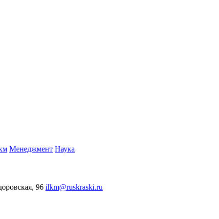
км
Менеджмент
Наука
едоровская, 96
ilkm@ruskraski.ru