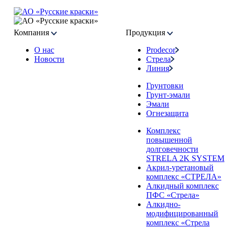
Компания
Продукция
О нас
Prodecor
Новости
Стрела
Линия
Грунтовки
Грунт-эмали
Эмали
Огнезащита
Комплекс
повышенной
долговечности
STRELA 2K SYSTEM
Акрил-уретановый
комплекс «СТРЕЛА»
Алкидный комплекс
ПФС «Стрела»
Алкидно-
модифицированный
комплекс «Стрела