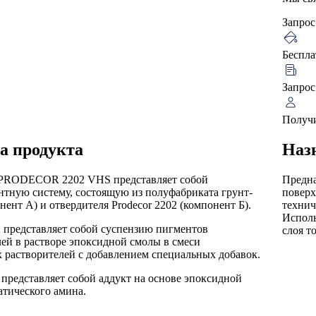
Запрос
Беспла
Запрос
Получи
а продукта
Наз
 PRODECOR 2202 VHS представляет собой
Предна
тную систему, состоящую из полуфабриката грунт-
поверх
нент А) и отвердителя Prodecor 2202 (компонент Б).
технич
Исполь
 представляет собой суспензию пигментов
слоя т
ей в растворе эпоксидной смолы в смеси
 растворителей с добавлением специальных добавок.
представляет собой аддукт на основе эпоксидной
тического амина.