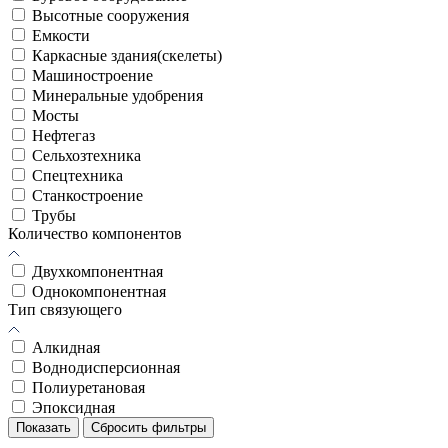
Высотные сооружения
Емкости
Каркасные здания(скелеты)
Машиностроение
Минеральные удобрения
Мосты
Нефтегаз
Сельхозтехника
Спецтехника
Станкостроение
Трубы
Количество компонентов
Двухкомпонентная
Однокомпонентная
Тип связующего
Алкидная
Воднодисперсионная
Полиуретановая
Эпоксидная
Показать
Сбросить фильтры