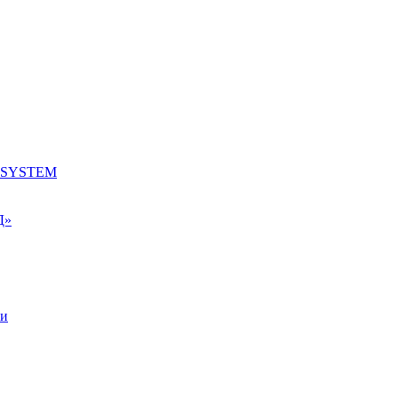
K SYSTEM
Д»
ки