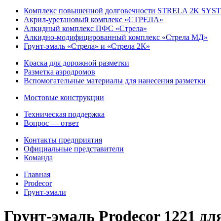
Комплекс повышенной долговечности STRELA 2K SYS
Акрил-уретановый комплекс «СТРЕЛА»
Алкидный комплекс ПФС «Стрела»
Алкидно-модифицированный комплекс «Стрела МД»
Грунт-эмаль «Стрела» и «Стрела 2К»
Краска для дорожной разметки
Разметка аэродромов
Вспомогательные материалы для нанесения разметки
Мостовые конструкции
Техническая поддержка
Вопрос — ответ
Контакты предприятия
Официальные представители
Команда
Главная
Prodecor
Грунт-эмали
Грунт-эмаль Prodecor 1221 дл