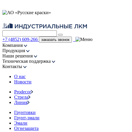
+7 (4852) 609-266
заказать звонок
Компания
Продукция
Наши решения
Техническая поддержка
Контакты
О нас
Новости
Prodecor
Стрела
Линия
Грунтовки
Грунт-эмали
Эмали
Огнезащита