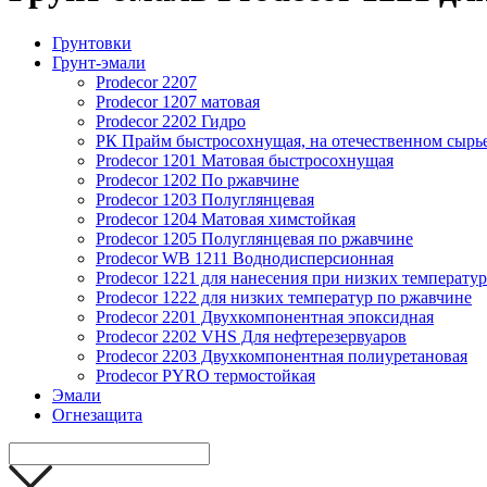
Грунтовки
Грунт-эмали
Prodecor 2207
Prodecor 1207 матовая
Prodecor 2202 Гидро
РК Прайм быстросохнущая, на отечественном сырь
Prodecor 1201 Матовая быстросохнущая
Prodecor 1202 По ржавчине
Prodecor 1203 Полуглянцевая
Prodecor 1204 Матовая химстойкая
Prodecor 1205 Полуглянцевая по ржавчине
Prodecor WB 1211 Воднодисперсионная
Prodecor 1221 для нанесения при низких температу
Prodecor 1222 для низких температур по ржавчине
Prodecor 2201 Двухкомпонентная эпоксидная
Prodecor 2202 VHS Для нефтерезервуаров
Prodecor 2203 Двухкомпонентная полиуретановая
Prodecor PYRO термостойкая
Эмали
Огнезащита