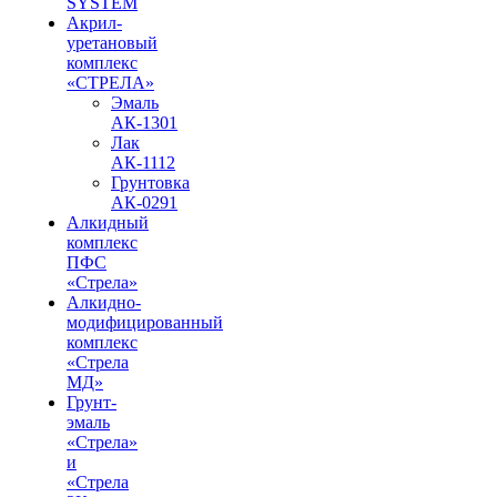
SYSTEM
Акрил-
уретановый
комплекс
«СТРЕЛА»
Эмаль
АК-1301
Лак
АК-1112
Грунтовка
АК-0291
Алкидный
комплекс
ПФС
«Стрела»
Алкидно-
модифицированный
комплекс
«Стрела
МД»
Грунт-
эмаль
«Стрела»
и
«Стрела