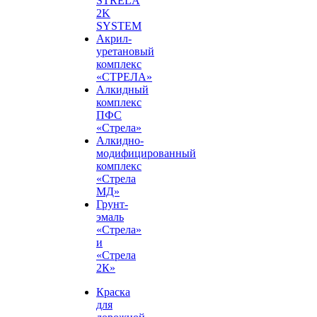
STRELA
2K
SYSTEM
Акрил-
уретановый
комплекс
«СТРЕЛА»
Алкидный
комплекс
ПФС
«Стрела»
Алкидно-
модифицированный
комплекс
«Стрела
МД»
Грунт-
эмаль
«Стрела»
и
«Стрела
2К»
Краска
для