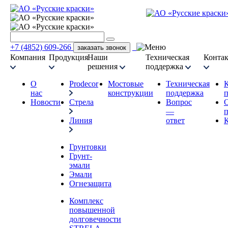
+7 (4852) 609-266
заказать звонок
Компания
Продукция
Наши
Техническая
Конта
решения
поддержка
О
Prodecor
Мостовые
Техническая
нас
конструкции
поддержка
п
Новости
Стрела
Вопрос
—
п
Линия
ответ
Грунтовки
Грунт-
эмали
Эмали
Огнезащита
Комплекс
повышенной
долговечности