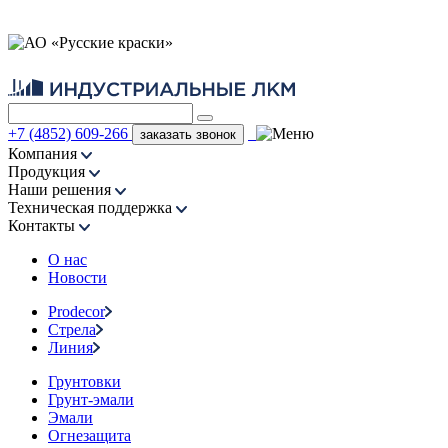
+7 (4852) 609-266
заказать звонок
Компания
Продукция
Наши решения
Техническая поддержка
Контакты
О нас
Новости
Prodecor
Стрела
Линия
Грунтовки
Грунт-эмали
Эмали
Огнезащита