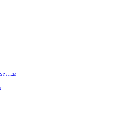
K SYSTEM
Д»