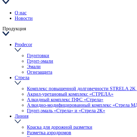
О нас
Новости
Продукция
Prodecor
Грунтовки
Грунт-эмали
Эмали
Огнезащита
Стрела
Комплекс повышенной долговечности STRELA 2
Акрил-уретановый комплекс «СТРЕЛА»
Алкидный комплекс ПФС «Стрела»
Алкидно-модифицированный комплекс «Стрела М
Грунт-эмаль «Стрела» и «Стрела 2К»
Линия
Краска для дорожной разметки
Разметка аэродромов