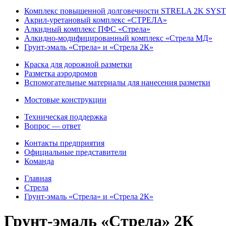
Комплекс повышенной долговечности STRELA 2K SYS
Акрил-уретановый комплекс «СТРЕЛА»
Алкидный комплекс ПФС «Стрела»
Алкидно-модифицированный комплекс «Стрела МД»
Грунт-эмаль «Стрела» и «Стрела 2К»
Краска для дорожной разметки
Разметка аэродромов
Вспомогательные материалы для нанесения разметки
Мостовые конструкции
Техническая поддержка
Вопрос — ответ
Контакты предприятия
Официальные представители
Команда
Главная
Стрела
Грунт-эмаль «Стрела» и «Стрела 2К»
Грунт-эмаль «Стрела» 2К