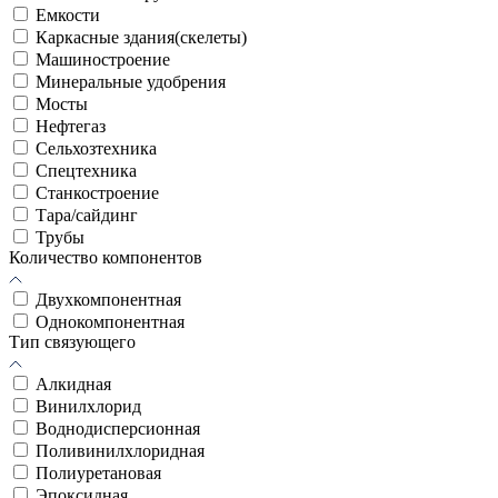
Емкости
Каркасные здания(скелеты)
Машиностроение
Минеральные удобрения
Мосты
Нефтегаз
Сельхозтехника
Спецтехника
Станкостроение
Тара/сайдинг
Трубы
Количество компонентов
Двухкомпонентная
Однокомпонентная
Тип связующего
Алкидная
Винилхлорид
Воднодисперсионная
Поливинилхлоридная
Полиуретановая
Эпоксидная