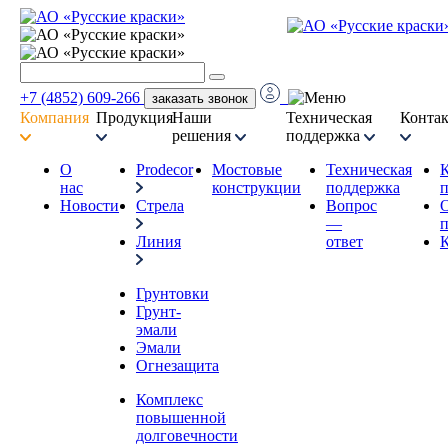
+7 (4852) 609-266
заказать звонок
Компания
Продукция
Наши
Техническая
Конта
решения
поддержка
О
Prodecor
Мостовые
Техническая
нас
конструкции
поддержка
п
Новости
Стрела
Вопрос
—
п
Линия
ответ
Грунтовки
Грунт-
эмали
Эмали
Огнезащита
Комплекс
повышенной
долговечности