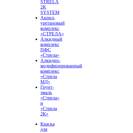
STRELA
2K
SYSTEM
Акрил-
уретановый
комплекс
«СТРЕЛА»
Алкидный
комплекс
ПФС
«Стрела»
Алкидно-
модифицированный
комплекс
«Стрела
МД»
Грунт-
эмаль
«Стрела»
и
«Стрела
2К»
Краска
для