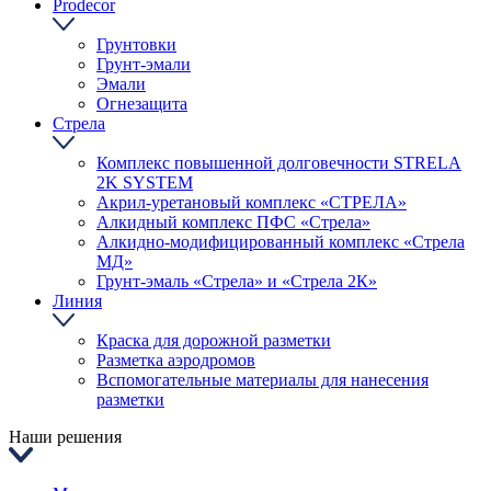
Prodecor
Грунтовки
Грунт-эмали
Эмали
Огнезащита
Стрела
Комплекс повышенной долговечности STRELA
2K SYSTEM
Акрил-уретановый комплекс «СТРЕЛА»
Алкидный комплекс ПФС «Стрела»
Алкидно-модифицированный комплекс «Стрела
МД»
Грунт-эмаль «Стрела» и «Стрела 2К»
Линия
Краска для дорожной разметки
Разметка аэродромов
Вспомогательные материалы для нанесения
разметки
Наши решения